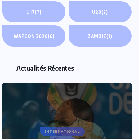
U17
(7)
U20
(2)
WAFCON 2026
(6)
ZAMBIE
(1)
Actualités Récentes
INTERNATIONAL