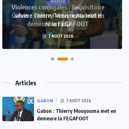
Violences conjugales : Requisitoire
sévère contre l’arbitre Abdelatif
Kherradji
7 AOÛT 2026
Articles
GABON
7 AOÛT 2026
Gabon : Thierry Mouyouma met en
demeure la FEGAFOOT