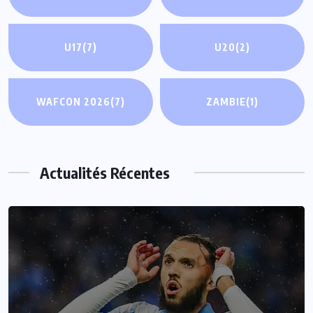
U17
(7)
U20
(2)
WAFCON 2026
(7)
ZAMBIE
(1)
Actualités Récentes