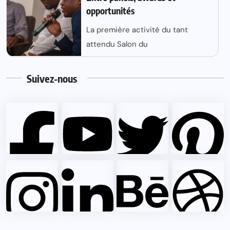
opportunités
La première activité du tant
attendu Salon du
Suivez-nous
25 k+
25 k+
Subscrib
Followers
25 k+
Followers
30 k+
Like
30 k+
30 k+