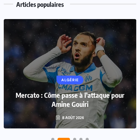
Followers
Articles populaires
25 k+
17 k+
Like
Followers
Followers
ALGÉRIE
Mercato : Côme passe à l’attaque pour
Amine Gouiri
8 AOÛT 2026