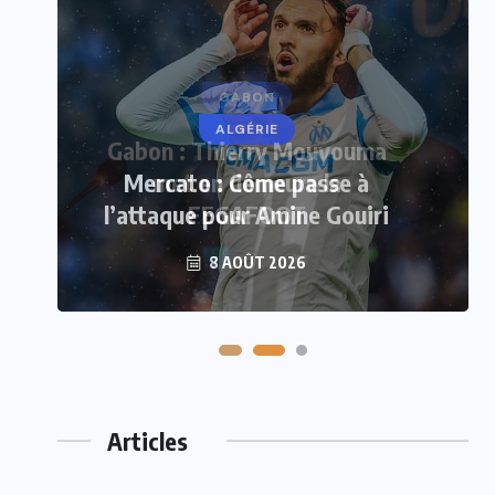
GABON
Gabon : Thierry Mouyouma
met en demeure la
FEGAFOOT
7 AOÛT 2026
Articles