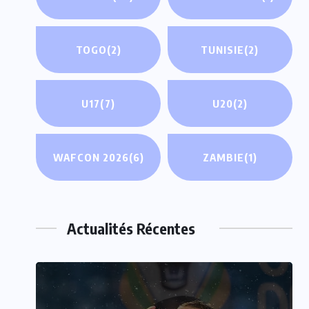
TOGO
(2)
TUNISIE
(2)
U17
(7)
U20
(2)
WAFCON 2026
(6)
ZAMBIE
(1)
Actualités Récentes