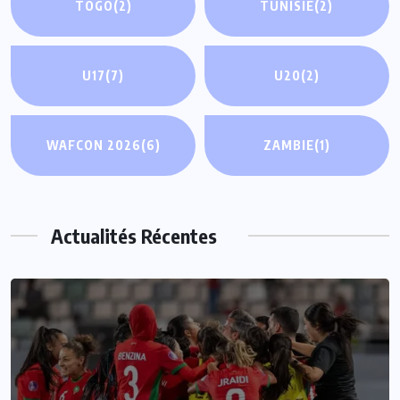
TOGO
(2)
TUNISIE
(2)
U17
(7)
U20
(2)
WAFCON 2026
(6)
ZAMBIE
(1)
Actualités Récentes