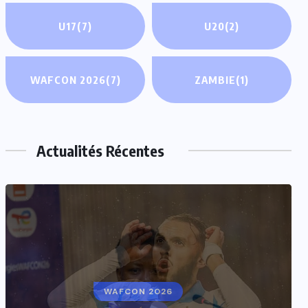
U17
(7)
U20
(2)
WAFCON 2026
(7)
ZAMBIE
(1)
Actualités Récentes