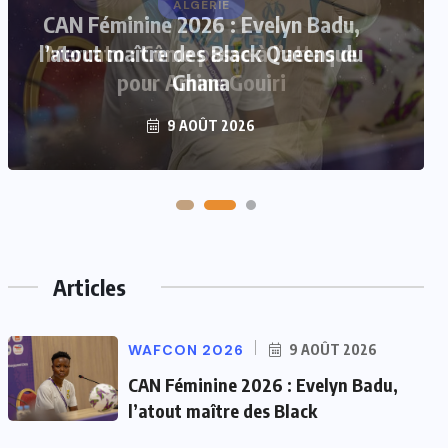
ALGÉRIE
Mercato : Côme passe à l’attaque
pour Amine Gouiri
8 AOÛT 2026
Articles
WAFCON 2026
9 AOÛT 2026
CAN Féminine 2026 : Evelyn Badu,
l’atout maître des Black