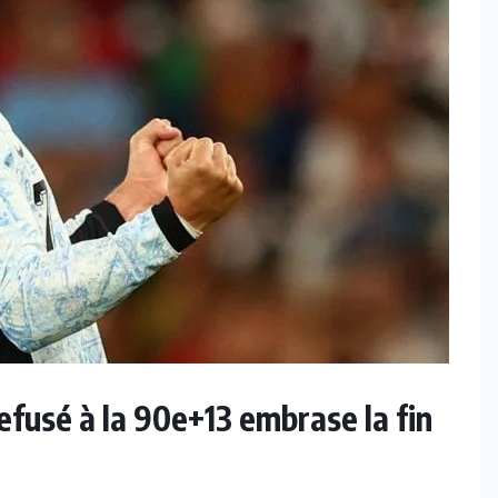
ALGÉRIE
Mercato : Côme passe à l’attaque
pour Amine Gouiri
8 AOÛT 2026
refusé à la 90e+13 embrase la fin