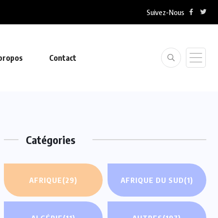
Suivez-Nous
youma met en demeure la...
propos
Contact
Catégories
AFRIQUE
(29)
AFRIQUE DU SUD
(1)
ALGÉRIE
(11)
AUTRES
(197)