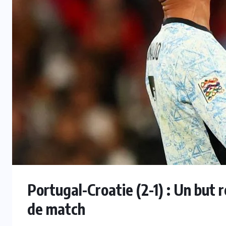
Violences conjugales : Requisitoire
n
sévère contre l’arbitre Abdelatif
Kherradji
7 AOÛT 2026
Portugal-Croatie (2-1) : Un but 
de match