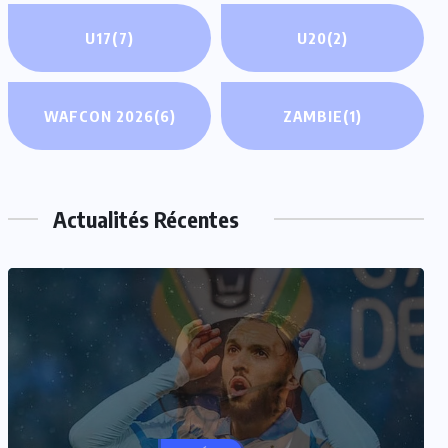
U17
(7)
U20
(2)
WAFCON 2026
(6)
ZAMBIE
(1)
Actualités Récentes