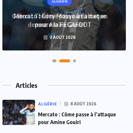
GABON
Gabon : Thierry Mouyouma met en
demeure la FEGAFOOT
7 AOÛT 2026
Articles
ALGÉRIE
8 AOÛT 2026
Mercato : Côme passe à l’attaque
pour Amine Gouiri