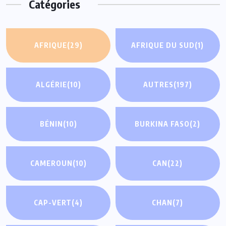
Catégories
AFRIQUE
(29)
AFRIQUE DU SUD
(1)
ALGÉRIE
(10)
AUTRES
(197)
BÉNIN
(10)
BURKINA FASO
(2)
CAMEROUN
(10)
CAN
(22)
CAP-VERT
(4)
CHAN
(7)