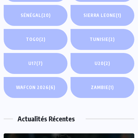
SÉNÉGAL
(20)
SIERRA LEONE
(1)
TOGO
(2)
TUNISIE
(2)
U17
(7)
U20
(2)
WAFCON 2026
(6)
ZAMBIE
(1)
Actualités Récentes