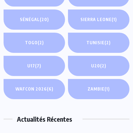
SÉNÉGAL
(20)
SIERRA LEONE
(1)
TOGO
(2)
TUNISIE
(2)
U17
(7)
U20
(2)
WAFCON 2026
(6)
ZAMBIE
(1)
Actualités Récentes