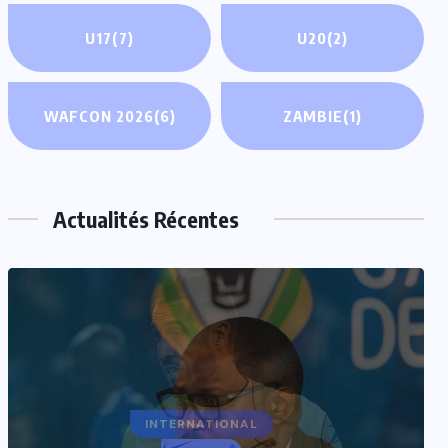
U17
(7)
U20
(2)
WAFCON 2026
(6)
ZAMBIE
(1)
Actualités Récentes
INTERNATIONAL