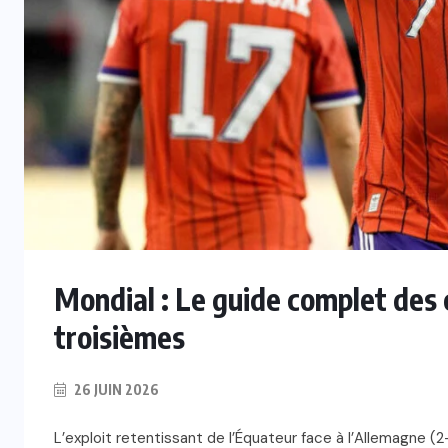
ALGÉRIE
re
f
Mercato : Mohamed Ramdaoui
rejoint officiellement l’USM Alger
7 AOÛT 2026
Mondial : Le guide complet des c
troisièmes
26 JUIN 2026
L’exploit retentissant de l’Équateur face à l’Allemagne (2