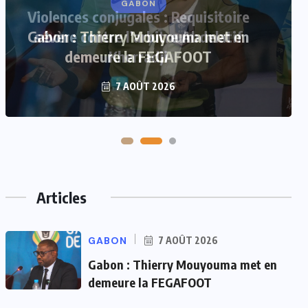
Violences conjugales : Requisitoire
sévère contre l’arbitre Abdelatif
Kherradji
7 AOÛT 2026
Articles
GABON
7 AOÛT 2026
Gabon : Thierry Mouyouma met en
demeure la FEGAFOOT