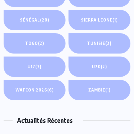
SÉNÉGAL
(20)
SIERRA LEONE
(1)
TOGO
(2)
TUNISIE
(2)
U17
(7)
U20
(2)
WAFCON 2026
(6)
ZAMBIE
(1)
Actualités Récentes