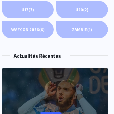
U17
(7)
U20
(2)
WAFCON 2026
(6)
ZAMBIE
(1)
Actualités Récentes