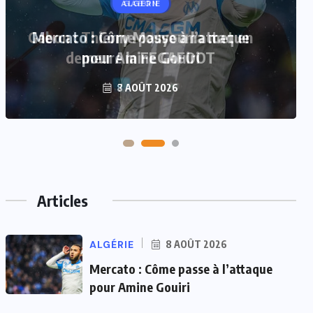
GABON
Gabon : Thierry Mouyouma met en
demeure la FEGAFOOT
7 AOÛT 2026
Articles
ALGÉRIE
8 AOÛT 2026
Mercato : Côme passe à l’attaque
pour Amine Gouiri