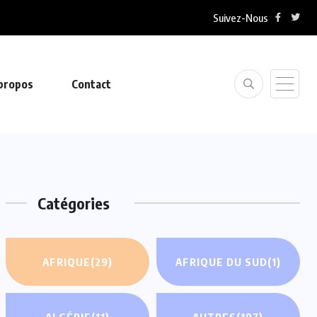
Suivez-Nous
Gabon : Thierry Mouyouma met en demeure la...
propos
Contact
Catégories
AFRIQUE
(29)
AFRIQUE DU SUD
(1)
ALGÉRIE
(11)
AUTRES
(197)