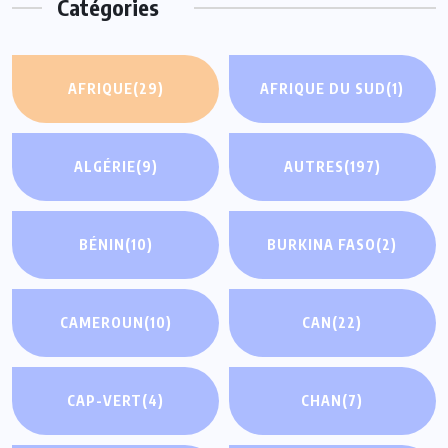
Catégories
AFRIQUE
(29)
AFRIQUE DU SUD
(1)
ALGÉRIE
(9)
AUTRES
(197)
BÉNIN
(10)
BURKINA FASO
(2)
CAMEROUN
(10)
CAN
(22)
CAP-VERT
(4)
CHAN
(7)