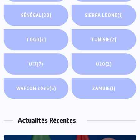
SÉNÉGAL
(20)
SIERRA LEONE
(1)
TOGO
(2)
TUNISIE
(2)
U17
(7)
U20
(2)
WAFCON 2026
(6)
ZAMBIE
(1)
Actualités Récentes