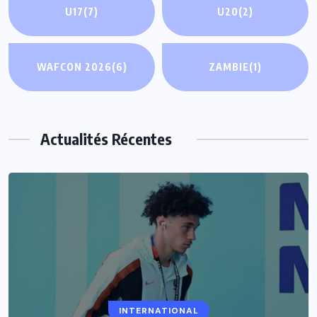
U17
(7)
U20
(2)
WAFCON 2026
(6)
ZAMBIE
(1)
Actualités Récentes
INTERNATIONAL