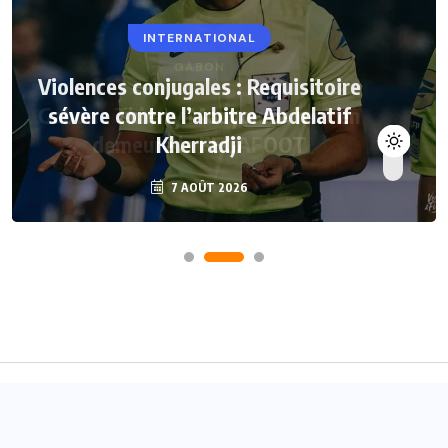
INTERNATIONAL
Violences conjugales : Requisitoire
sévère contre l’arbitre Abdelatif
Kherradji
7 AOÛT 2026
Accueil
A propos
Contact
© 2024
Joueurs Africains
- Tous droits réservés