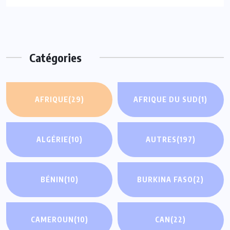
Catégories
AFRIQUE
(29)
AFRIQUE DU SUD
(1)
ALGÉRIE
(10)
AUTRES
(197)
BÉNIN
(10)
BURKINA FASO
(2)
CAMEROUN
(10)
CAN
(22)