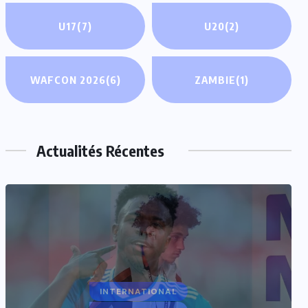
U17
(7)
U20
(2)
WAFCON 2026
(6)
ZAMBIE
(1)
Actualités Récentes
INTERNATIONAL