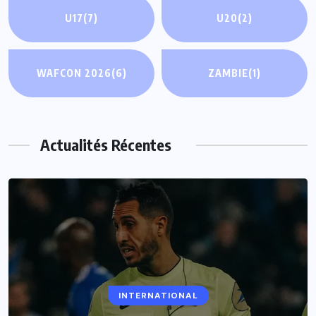
U17
(7)
U20
(2)
WAFCON 2026
(6)
ZAMBIE
(1)
Actualités Récentes
INTERNATIONAL