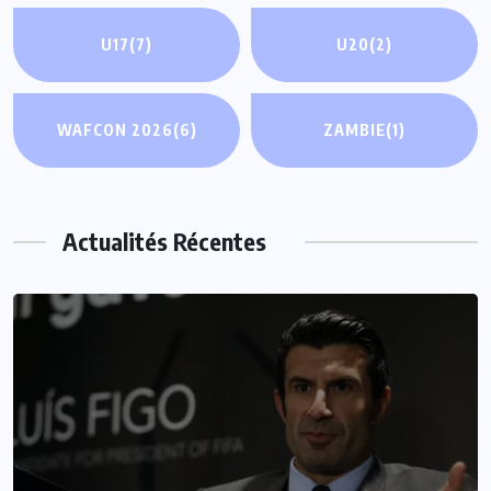
U17
(7)
U20
(2)
WAFCON 2026
(6)
ZAMBIE
(1)
Actualités Récentes