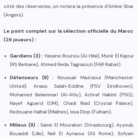
côté des réservistes, on notera la présence d’Amine Sbaï
(Angers).
Le point complet sur la sélection officielle du Maroc
(26 joueurs) :
Gardiens (3) :
Yassine Bounou (Al-Hilal), Munir El Kajoui
(RS Berkane), Ahmed Reda Tagnaouti (FAR Rabat).
Défenseurs (8) :
Noussair Mazraoui (Manchester
United), Anass Salah-Eddine (PSV Eindhoven),
Mohamed Belammari (Al-Ahly), Achraf Hakimi (PSG),
Nayef Aguerd (OM), Chadi Riad (Crystal Palace),
Redouane Halhal (Malines), Issa Diop (Fulham).
Milieux (9) :
Samir El Mourabet (Strasbourg), Ayyoub
Bouaddi (Lille), Neil El Aynaoui (AS Rome), Sofyan