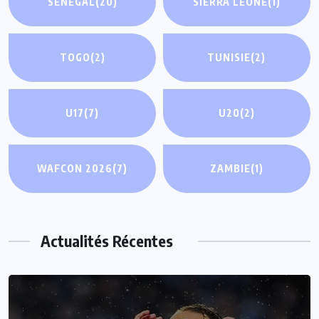
SÉNÉGAL
(20)
SIERRA LEONE
(1)
TOGO
(2)
TUNISIE
(2)
U17
(7)
U20
(2)
WAFCON 2026
(7)
ZAMBIE
(1)
Actualités Récentes