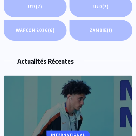
U17
(7)
U20
(2)
WAFCON 2026
(6)
ZAMBIE
(1)
Actualités Récentes
INTERNATIONAL