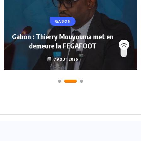
GABON
Gabon : Thierry Mouyouma met en
demeure la FEGAFOOT
7 AOÛT 2026
Accueil
A propos
Contact
© 2024
Joueurs Africains
- Tous droits réservés