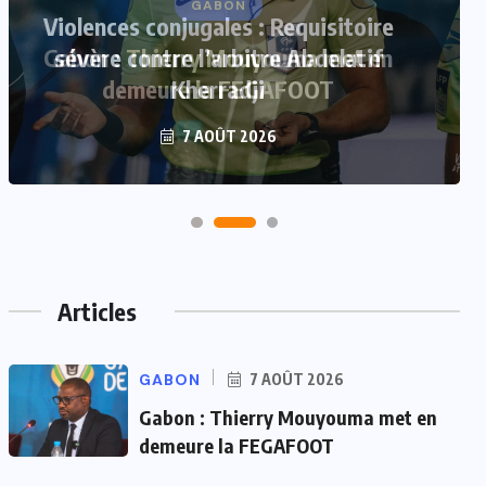
Violences conjugales : Requisitoire
sévère contre l’arbitre Abdelatif
Kherradji
7 AOÛT 2026
Articles
GABON
7 AOÛT 2026
Gabon : Thierry Mouyouma met en
demeure la FEGAFOOT