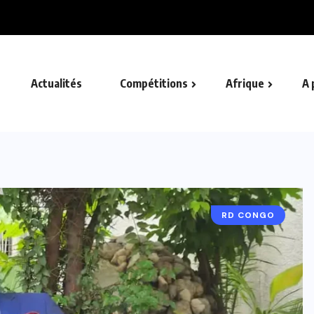
 sévère contre l’arbitre Abdelatif...
Actualités
Compétitions
Afrique
A 
RD CONGO