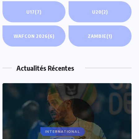
U17
(7)
U20
(2)
WAFCON 2026
(6)
ZAMBIE
(1)
Actualités Récentes
INTERNATIONAL