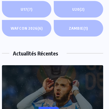
U17
(7)
U20
(2)
WAFCON 2026
(6)
ZAMBIE
(1)
Actualités Récentes