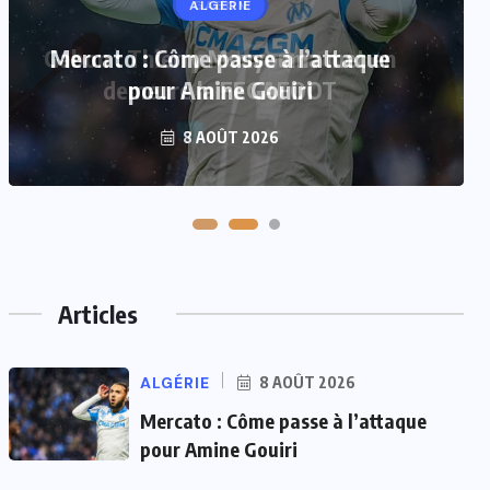
GABON
Gabon : Thierry Mouyouma met en
demeure la FEGAFOOT
7 AOÛT 2026
Articles
ALGÉRIE
8 AOÛT 2026
Mercato : Côme passe à l’attaque
pour Amine Gouiri