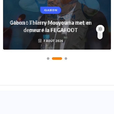
GABON
Gabon : Thierry Mouyouma met en
demeure la FEGAFOOT
7 AOÛT 2026
Accueil
A propos
Contact
© 2024
Joueurs Africains
- Tous droits réservés