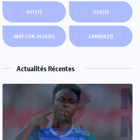
U17
(7)
U20
(2)
WAFCON 2026
(6)
ZAMBIE
(1)
Actualités Récentes
INTERNATIONAL