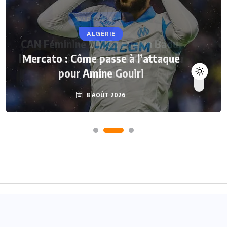
ALGÉRIE
Mercato : Côme passe à l’attaque
pour Amine Gouiri
8 AOÛT 2026
Accueil
A propos
Contact
© 2024
Joueurs Africains
- Tous droits réservés