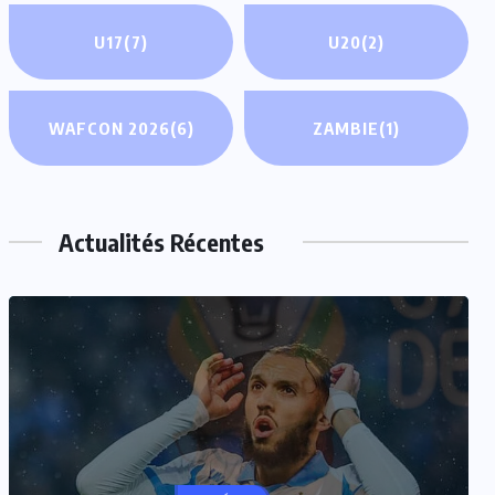
U17
(7)
U20
(2)
WAFCON 2026
(6)
ZAMBIE
(1)
Actualités Récentes