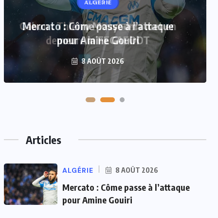
GABON
Gabon : Thierry Mouyouma met en
demeure la FEGAFOOT
7 AOÛT 2026
Articles
ALGÉRIE
8 AOÛT 2026
Mercato : Côme passe à l’attaque
pour Amine Gouiri