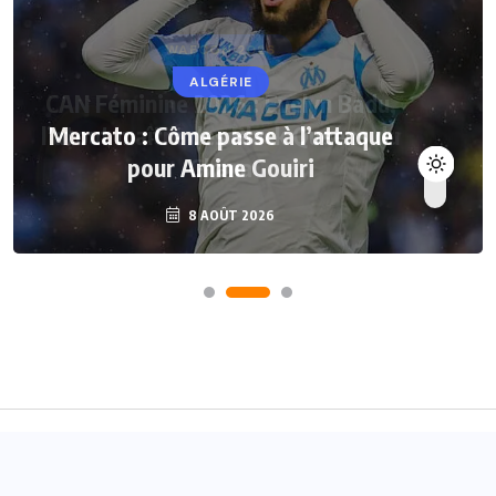
ALGÉRIE
Mercato : Côme passe à l’attaque
pour Amine Gouiri
8 AOÛT 2026
Accueil
A propos
Contact