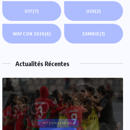
U17
(7)
U20
(2)
WAFCON 2026
(6)
ZAMBIE
(1)
Actualités Récentes
INTERNATIONAL