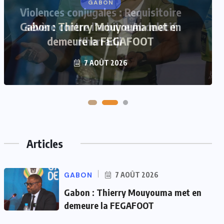
GABON
Violences conjugales : Requisitoire
Gabon : Thierry Mouyouma met en
sévère contre l’arbitre Abdelatif
demeure la FEGAFOOT
Kherradji
7 AOÛT 2026
7 AOÛT 2026
Articles
GABON
7 AOÛT 2026
Gabon : Thierry Mouyouma met en
demeure la FEGAFOOT