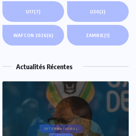
U17
(7)
U20
(2)
WAFCON 2026
(6)
ZAMBIE
(1)
Actualités Récentes
INTERNATIONAL