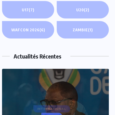
U17
(7)
U20
(2)
WAFCON 2026
(6)
ZAMBIE
(1)
Actualités Récentes
INTERNATIONAL