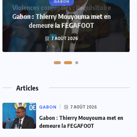
Violences conjugales : Requisitoire
sévère contre l’arbitre Abdelatif
Kherradji
7 AOÛT 2026
Articles
GABON
7 AOÛT 2026
Gabon : Thierry Mouyouma met en
demeure la FEGAFOOT