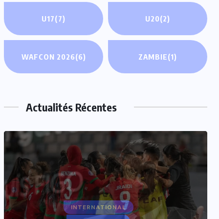
U17
(7)
U20
(2)
WAFCON 2026
(6)
ZAMBIE
(1)
Actualités Récentes
INTERNATIONAL