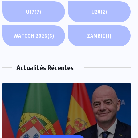
U17
(7)
U20
(2)
WAFCON 2026
(6)
ZAMBIE
(1)
Actualités Récentes