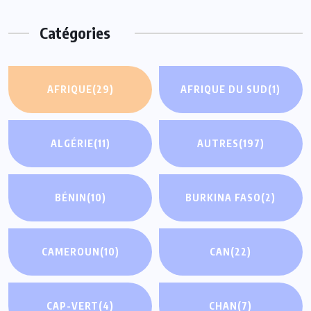
Catégories
AFRIQUE
(29)
AFRIQUE DU SUD
(1)
ALGÉRIE
(11)
AUTRES
(197)
BÉNIN
(10)
BURKINA FASO
(2)
CAMEROUN
(10)
CAN
(22)
CAP-VERT
(4)
CHAN
(7)