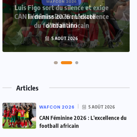
Luis Figo sort du silence et exige
la démission immédiate
d’Infantino
5 AOÛT 2026
Articles
WAFCON 2026
5 AOÛT 2026
CAN Féminine 2026 : L’excellence du
football africain