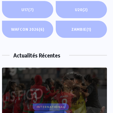
U17
(7)
U20
(2)
WAFCON 2026
(6)
ZAMBIE
(1)
Actualités Récentes
INTERNATIONAL