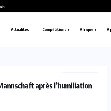
uis Figo sort du silence et exige la...
Actualités
Compétitions
Afrique
A 
COUPE DU MONDE
Mannschaft après l’humiliation