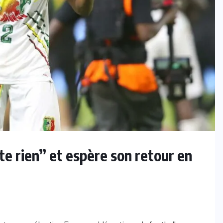
INTERNATIONAL
Mercato : Vinicius Jr prolonge au
Real Madrid jusqu’en 2032
6 AOÛT 2026
te rien” et espère son retour en