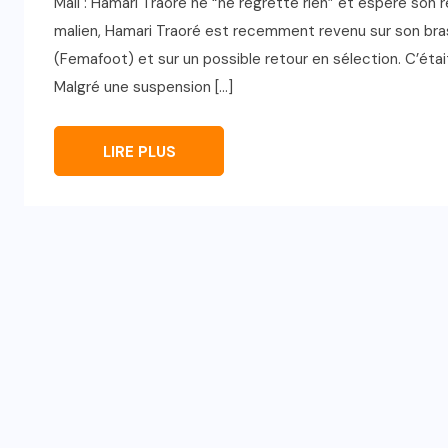
Mali : Hamari Traoré ne “ne regrette rien” et espère son
malien, Hamari Traoré est recemment revenu sur son bras
(Femafoot) et sur un possible retour en sélection. C’était
Malgré une suspension […]
LIRE PLUS