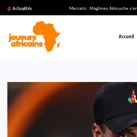
Mercato : Maghnes Akliouche s’engage officiell
Actualités
Accueil