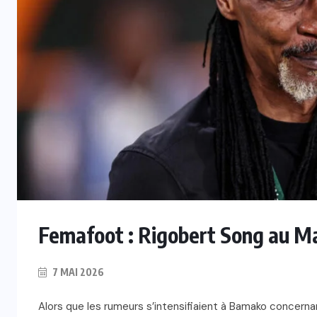
Femafoot : Rigobert Song au M
7 MAI 2026
Alors que les rumeurs s’intensifiaient à Bamako concernan