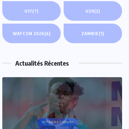
U17
(7)
U20
(2)
WAFCON 2026
(6)
ZAMBIE
(1)
Actualités Récentes
INTERNATIONAL