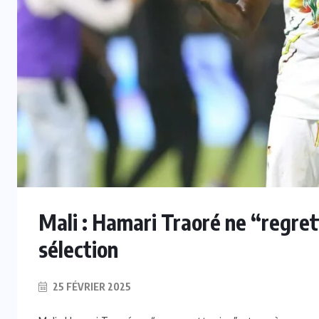
INTERNATIONAL
Mondial 2030 : La FIFA recadre les
rumeurs sur le Maroc
6 AOÛT 2026
Mali : Hamari Traoré ne “regret
sélection
25 FÉVRIER 2025