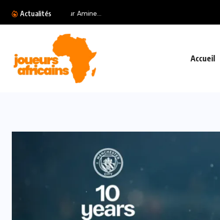
Gabon : Thierry Mouyouma met en 
Actualités
Accueil