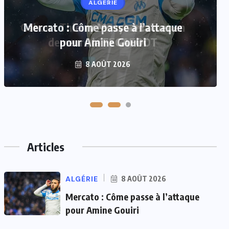
GABON
Gabon : Thierry Mouyouma met en
demeure la FEGAFOOT
7 AOÛT 2026
Articles
ALGÉRIE
8 AOÛT 2026
Mercato : Côme passe à l’attaque
pour Amine Gouiri