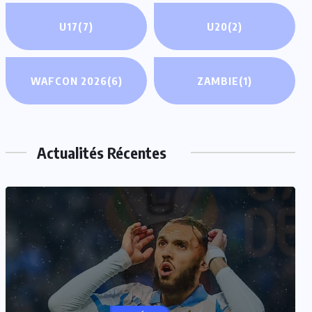
U17
(7)
U20
(2)
WAFCON 2026
(6)
ZAMBIE
(1)
Actualités Récentes