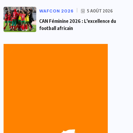
WAFCON 2026
5 AOÛT 2026
CAN Féminine 2026 : L’excellence du
football africain