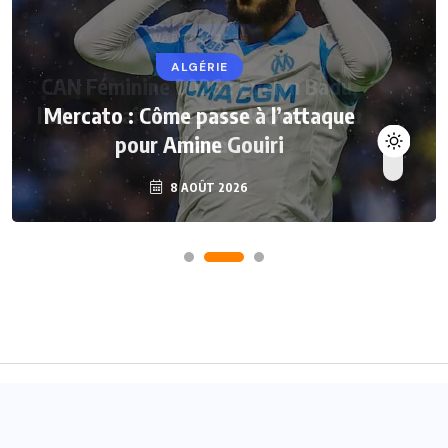
ALGÉRIE
Mercato : Côme passe à l’attaque
pour Amine Gouiri
8 AOÛT 2026
Accueil
A propos
Contact
© 2024
Joueurs Africains
- Tous droits réservés