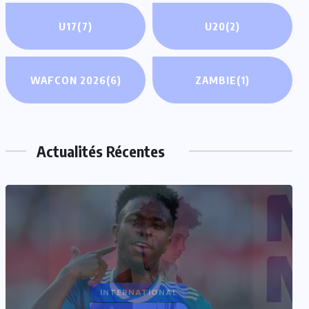
U17
(7)
U20
(2)
WAFCON 2026
(6)
ZAMBIE
(1)
Actualités Récentes
INTERNATIONAL