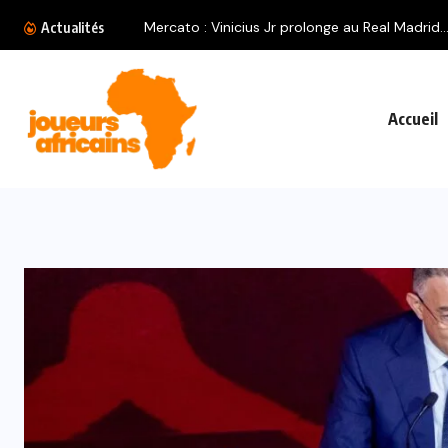
Mercato : Vinicius Jr prolonge au Real Madrid..
Actualités
Accueil