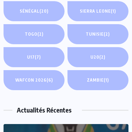
SÉNÉGAL
(20)
SIERRA LEONE
(1)
TOGO
(2)
TUNISIE
(2)
U17
(7)
U20
(2)
WAFCON 2026
(6)
ZAMBIE
(1)
Actualités Récentes