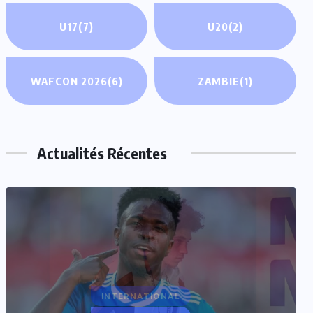
U17
(7)
U20
(2)
WAFCON 2026
(6)
ZAMBIE
(1)
Actualités Récentes
INTERNATIONAL