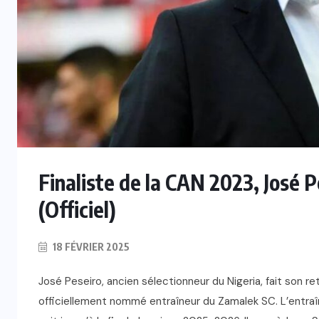
INTERNATIONAL
es
Mercato : Vinicius Jr prolonge au
Real Madrid jusqu’en 2032
6 AOÛT 2026
Finaliste de la CAN 2023, José 
(Officiel)
18 FÉVRIER 2025
José Peseiro, ancien sélectionneur du Nigeria, fait son re
officiellement nommé entraîneur du Zamalek SC. L’entraî