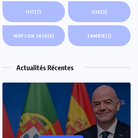
U17
(7)
U20
(2)
WAFCON 2026
(6)
ZAMBIE
(1)
Actualités Récentes