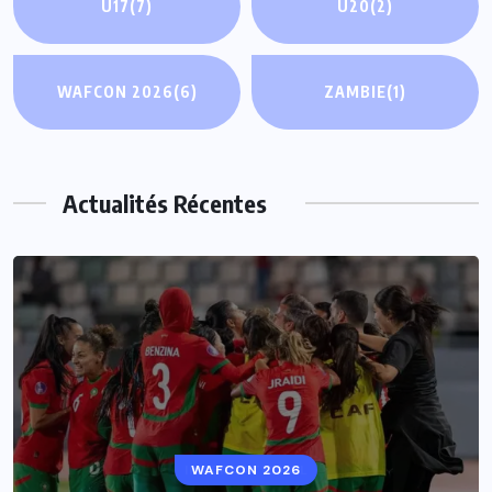
U17
(7)
U20
(2)
WAFCON 2026
(6)
ZAMBIE
(1)
Actualités Récentes
WAFCON 2026