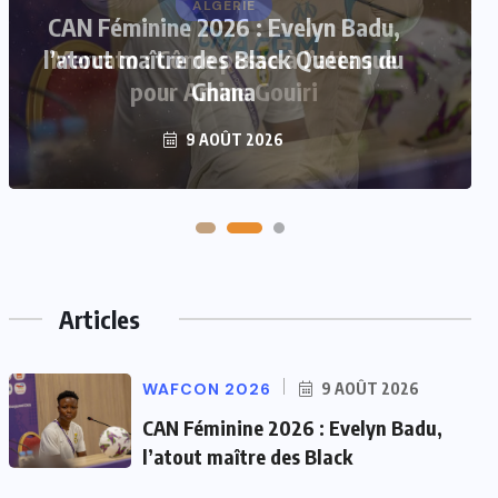
ALGÉRIE
Mercato : Côme passe à l’attaque
pour Amine Gouiri
8 AOÛT 2026
Articles
WAFCON 2026
9 AOÛT 2026
CAN Féminine 2026 : Evelyn Badu,
l’atout maître des Black