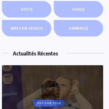
U17
(7)
U20
(2)
WAFCON 2026
(7)
ZAMBIE
(1)
Actualités Récentes