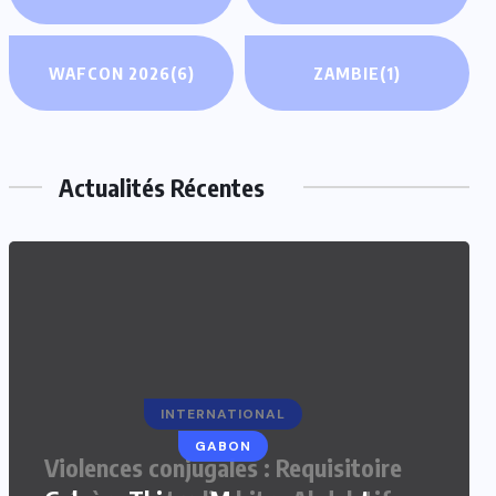
WAFCON 2026
(6)
ZAMBIE
(1)
Actualités Récentes
INTERNATIONAL
GABON
Violences conjugales : Requisitoire