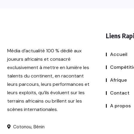
Liens Rap
Média d’actualité 100 % dédié aux
Accueil
joueurs africains et consacré
INTERNATIONAL
Compétiti
exclusivement à mettre en lumière les
Violences
talents du continent, en racontant
Afrique
leurs parcours, leurs performances et
conjugales :
leurs exploits, qu’ils évoluent sur les
Requisitoire
Contact
terrains africains ou brillent sur les
sévère contre
A propos
scènes internationales.
l’arbitre
R
Abdelatif
Cotonou, Bénin
Kherradji