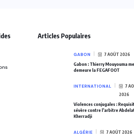
ides
Articles Populaires
GABON
7 AOÛT 2026
Gabon : Thierry Mouyouma me
ons
demeure la FEGAFOOT
ALGÉRIE
INTERNATIONAL
7 A
Mercato :
2026
Mohamed
Violences conjugales : Requisi
amdaoui rejoint
sévère contre l’arbitre Abdelat
Kherradji
officiellement
l’USM Alger
ALGÉRIE
7 AOÛT 2026