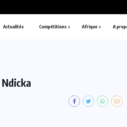
gales : Requisitoire sévère contre l’arbitre Abdelatif...
Actualités
Compétitions
Afrique
A prop
n Ndicka