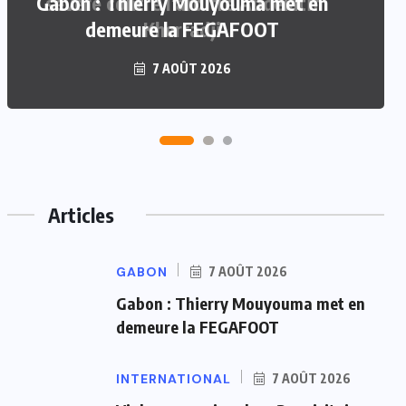
Gabon : Thierry Mouyouma met en
sévère contre l’arbitre Abdelatif
demeure la FEGAFOOT
Kherradji
7 AOÛT 2026
7 AOÛT 2026
Articles
GABON
7 AOÛT 2026
Gabon : Thierry Mouyouma met en
demeure la FEGAFOOT
INTERNATIONAL
7 AOÛT 2026