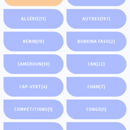
ALGÉRIE
(11)
AUTRES
(197)
BÉNIN
(10)
BURKINA FASO
(2)
CAMEROUN
(10)
CAN
(22)
CAP-VERT
(4)
CHAN
(7)
COMPÉTITIONS
(1)
CONGO
(1)