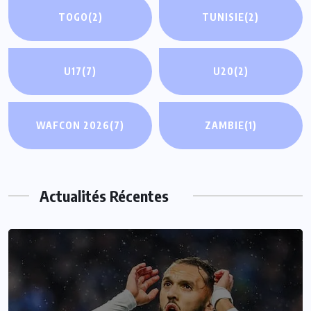
TOGO
(2)
TUNISIE
(2)
U17
(7)
U20
(2)
WAFCON 2026
(7)
ZAMBIE
(1)
Actualités Récentes