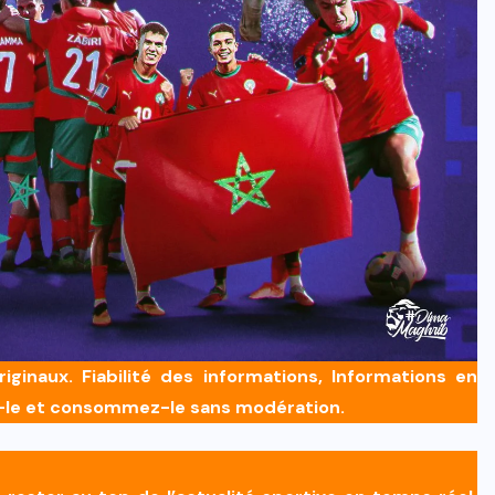
INTERNATIONAL
Mondial 2030 : La FIFA recadre les
rumeurs sur le Maroc
6 AOÛT 2026
inaux. Fiabilité des informations, Informations en
z-le et consommez-le sans modération.