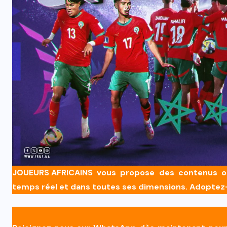
Luis Figo sort du silence et exige
e
la démission immédiate
d’Infantino
5 AOÛT 2026
JOUEURS AFRICAINS
vous propose des contenus orig
temps réel et dans toutes ses dimensions. Adopte