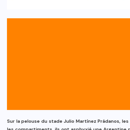
Sur la pelouse du stade Julio Martínez Prádanos, les
les compartiments, ils ont asphyxié une Argentine mé