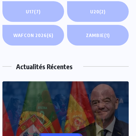
U17
(7)
U20
(2)
WAFCON 2026
(6)
ZAMBIE
(1)
Actualités Récentes