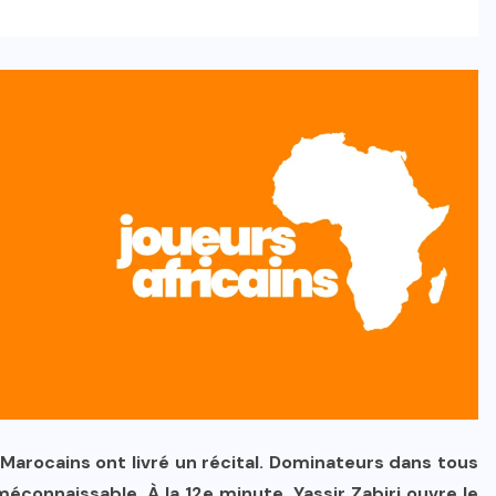
 Marocains ont livré un récital. Dominateurs dans tous
connaissable. À la 12e minute, Yassir Zabiri ouvre le