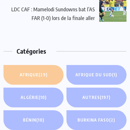
LDC CAF : Mamelodi Sundowns bat l’AS
FAR (1-0) lors de la finale aller
Catégories
AFRIQUE
(29)
AFRIQUE DU SUD
(1)
ALGÉRIE
(10)
AUTRES
(197)
BÉNIN
(10)
BURKINA FASO
(2)