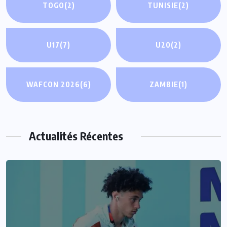
TOGO
(2)
TUNISIE
(2)
U17
(7)
U20
(2)
WAFCON 2026
(6)
ZAMBIE
(1)
Actualités Récentes